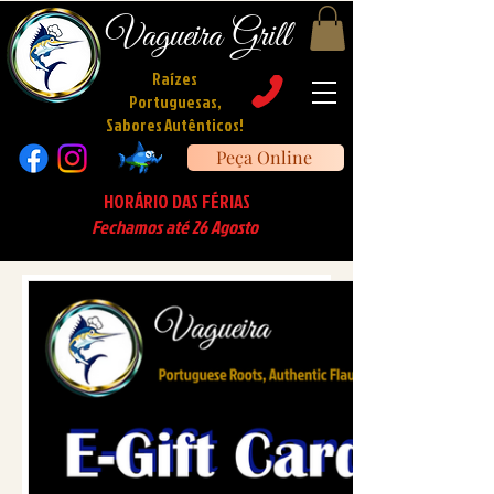
Vagueira Grill
Raízes
Portuguesas,
Sabores Autênticos!
Peça Online
HORÁRIO DAS FÉRIAS
Fechamos até 26 Agosto