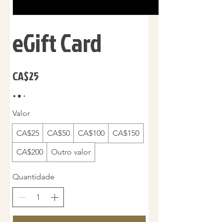
eGift Card
CA$25
Valor
CA$25
CA$50
CA$100
CA$150
CA$200
Outro valor
Quantidade